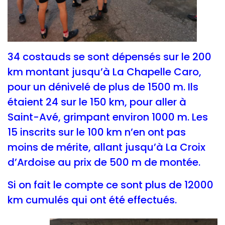
34 costauds se sont dépensés sur le 200
km montant jusqu’à La Chapelle Caro,
pour un dénivelé de plus de 1500 m. Ils
étaient 24 sur le 150 km, pour aller à
Saint-Avé, grimpant environ 1000 m. Les
15 inscrits sur le 100 km n’en ont pas
moins de mérite, allant jusqu’à La Croix
d’Ardoise au prix de 500 m de montée.
Si on fait le compte ce sont plus de 12000
km cumulés qui ont été effectués.