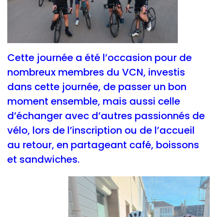
Cette journée a été l’occasion pour de
nombreux membres du VCN, investis
dans cette journée, de passer un bon
moment ensemble, mais aussi celle
d’échanger avec d’autres passionnés de
vélo, lors de l’inscription ou de l’accueil
au retour, en partageant café, boissons
et sandwiches.