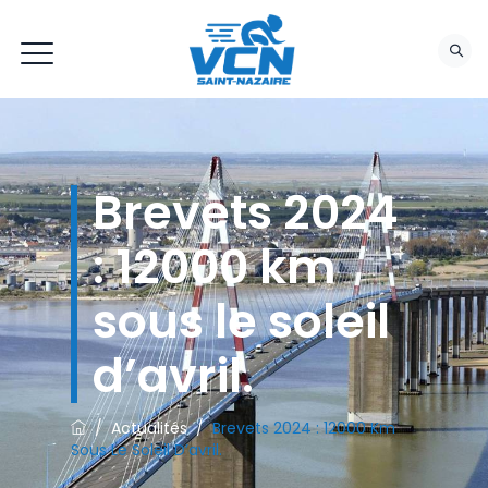
Brevets 2024
: 12000 km
sous le soleil
d’avril.
/
Actualités
/
Brevets 2024 : 12000 Km
Sous Le Soleil D’avril.