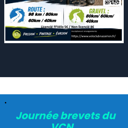
.
Journée brevets du
VCN ,