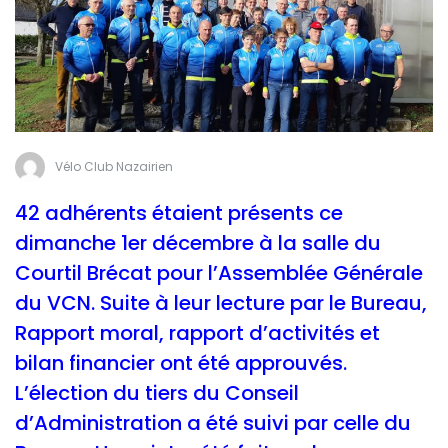
Vélo Club Nazairien
42 adhérents étaient présents ce
dimanche 1er décembre à la salle du
Courtil Brécat pour l’Assemblée Générale
du VCN. Suite à leur lecture par le Bureau,
Rapport moral, rapport d’activités et
bilan financier ont été approuvés.
L’élection du tiers du Conseil
d’Administration a été suivi par celle du