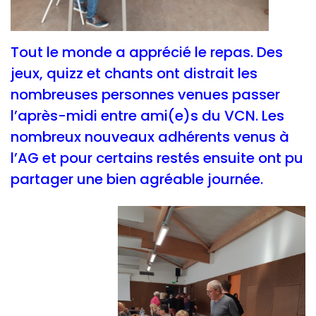
Tout le monde a apprécié le repas. Des
jeux, quizz et chants ont distrait les
nombreuses personnes venues passer
l’après-midi entre ami(e)s du VCN. Les
nombreux nouveaux adhérents venus à
l’AG et pour certains restés ensuite ont pu
partager une bien agréable journée.