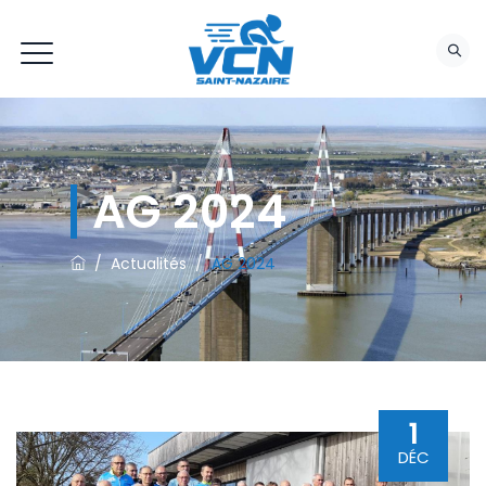
AG 2024
/
Actualités
/
AG 2024
1
DÉC