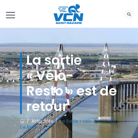
La sortie
« Vélo-
Resto » est de
retour
/
Actualités
/
La Sortie « Vélo-Resto » Est
De Retour