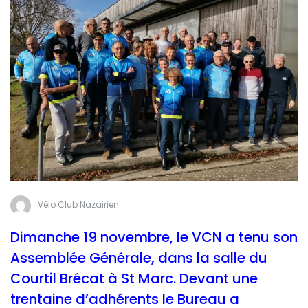
Vélo Club Nazairien
Dimanche 19 novembre, le VCN a tenu son
Assemblée Générale, dans la salle du
Courtil Brécat à St Marc. Devant une
trentaine d’adhérents le Bureau a