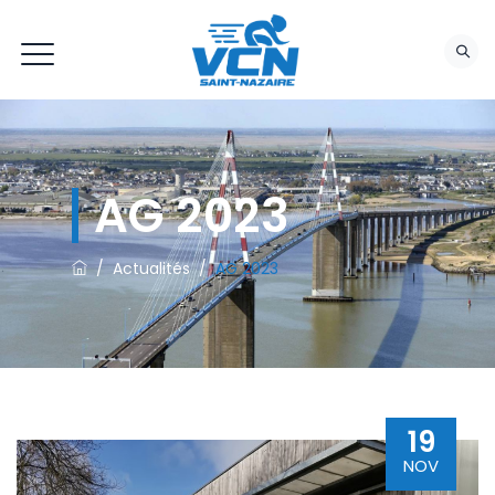
AG 2023
/
Actualités
/
AG 2023
19
NOV