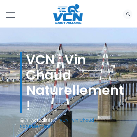
VCN : Vin
Chaud
Naturellement
!
/
Actualités
/
VCN : Vin Chaud
Naturellement !